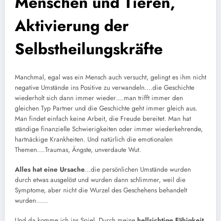
Menschen und Tieren,
Aktivierung der
Selbstheilungskräfte
Manchmal, egal was ein Mensch auch versucht, gelingt es ihm nicht
negative Umstände ins Positive zu verwandeln…
.die
Geschichte
wiederholt sich dann immer wieder…
.
man trifft immer den
gleichen Typ Partner und die Geschichte geht immer gleich aus.
Man findet einfach keine Arbeit, die Freude bereitet. Man hat
ständige finanzielle Schwierigkeiten oder immer wiederkehrende,
hartnäckige Krankheiten. Und natürlich die emotionalen
Themen
….
Traumas
, Ängste, unverdaute Wut.
Alles
hat eine
Ursache
…die persönlichen Umstände
wurden
durch etwas ausgelöst und wurden dann
schlimmer, weil
die
Symptome, aber nicht die Wurzel des Geschehens behandelt
wurden
…
…
Und da komme ich ins Spiel. Durch meine
hellsichtige Fähigkeit
,