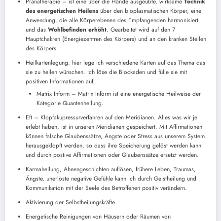
Pranatherapie
–
ist eine über die Hände ausgeübte, wirksame
Technik
des energetischen Heilens
über den
bioplasmatischen
Körper, eine
Anwendung, die alle Körperebenen des Empfangenden harmonisiert
und das
Wohlbefinden erhöht
. Gearbeitet wird auf den 7
Hauptchakren
(Energiezentren des Körpers) und an den kranken Stellen
des
Körpers
Heilkartenlegung: hier lege ich verschiedene Karten auf das Thema das
sie zu heilen wünschen. Ich löse die Blockaden und fülle sie mit
positiven Informationen auf
Matrix
Inform –
Matrix
Inform
ist eine energetische Heilweise der
Kategorie Quantenheilung.
Eft
–
Klopfakupressurverfahren
auf den Meridianen. Alles was wir je
erlebt haben, ist in unseren Meridianen gespeichert. Mit Affirmationen
können falsche Glaubenssätze, Ängste oder Stress aus unserem System
herausgeklopft
werden, so dass ihre Speicherung gelöst werden kann
und durch
postive
Affirmationen oder Glaubenssätze ersetzt werden.
Karmaheilung
, Ahnengeschichten auflösen, frühere Leben, Traumas,
Ängste, unerlöste negative Gefühle kann ich durch Geistheilung und
Kommunikation mit der Seele des Betroffenen positiv verändern.
Aktivierung der Selbstheilungskräfte
Energetische Reinigungen von Häusern oder Räumen von